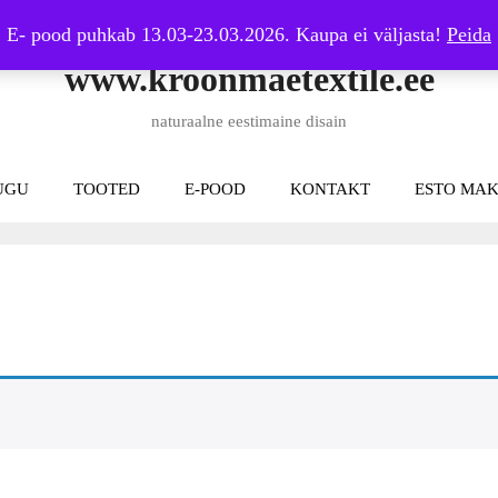
E- pood puhkab 13.03-23.03.2026. Kaupa ei väljasta!
Peida
www.kroonmaetextile.ee
naturaalne eestimaine disain
UGU
TOOTED
E-POOD
KONTAKT
ESTO MAK