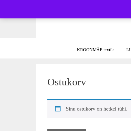
Skip
to
content
KROONMÄE textile
L
Ostukorv
Sinu ostukorv on hetkel tühi.