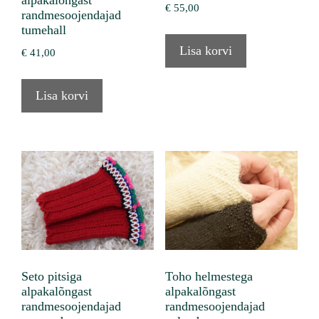
alpakalõngast
€
55,00
randmesoojendajad
tumehall
Lisa korvi
€
41,00
Lisa korvi
Seto pitsiga
Toho helmestega
alpakalõngast
alpakalõngast
randmesoojendajad
randmesoojendajad