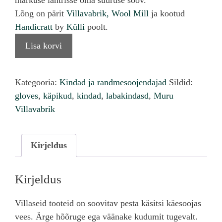
märkuse lahtrisse oma suuruse soov.
Lõng on pärit
Villavabrik, Wool Mill
ja kootud
Handicratt
by
Külli
poolt.
Hele
Lisa korvi
beežid
käpikud
kogus
Kategooria:
Kindad ja randmesoojendajad
Sildid:
gloves
,
käpikud
,
kindad
,
labakindasd
,
Muru
Villavabrik
Kirjeldus
Kirjeldus
Villaseid tooteid on soovitav pesta käsitsi käesoojas
vees. Ärge hõõruge ega väänake kudumit tugevalt.