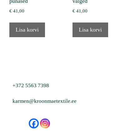
punased
valged
€
41,00
€
41,00
Lisa korvi
Lisa korvi
+372 5563 7398
karmen@kroonmaetextile.ee