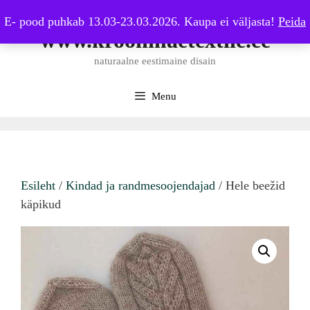
Skip
E- pood puhkab 13.03-23.03.2026. Kaupa ei väljasta!
Peida
to
www.kroonmaetextile.ee
content
naturaalne eestimaine disain
Menu
Esileht
/
Kindad ja randmesoojendajad
/ Hele beežid
käpikud