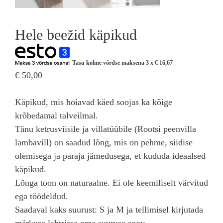
Hele beežid käpikud
Tasu kolme võrdse maksena 3 x
€
16,67
€
50,00
Käpikud, mis hoiavad käed soojas ka kõige
krõbedamal talveilmal.
Tänu ketrusviisile ja villatüübile (Rootsi peenvilla
lambavill) on saadud lõng, mis on pehme, siidise
olemisega ja paraja jämedusega, et kududa ideaalsed
käpikud.
Lõnga toon on naturaalne. Ei ole keemiliselt värvitud
ega töödeldud.
Saadaval kaks suurust: S ja M ja tellimisel kirjutada