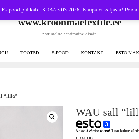
E- pood puhkab 13.03-23.03.2026. Kaupa ei väljasta!
Peida
www.kroonmaetextile.ee
naturaalne eestimaine disain
UGU
TOOTED
E-POOD
KONTAKT
ESTO MAK
 “lilla”
WAU sall “lil
Tasu kolme võrd
€
84,00