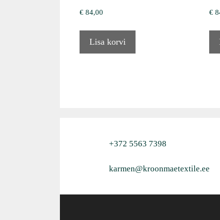
€
84,00
€
8
Lisa korvi
+372 5563 7398
karmen@kroonmaetextile.ee