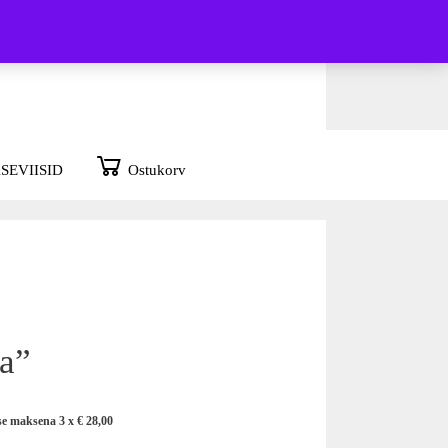
SEVIISID
Ostukorv
la”
se maksena 3 x
€
28,00