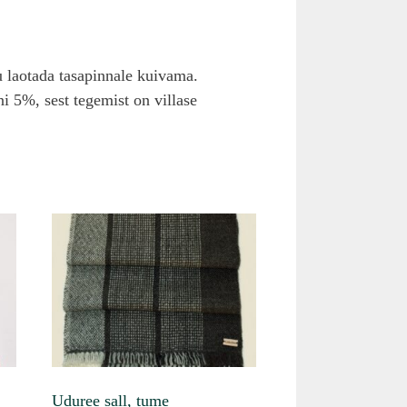
u laotada tasapinnale kuivama.
 5%, sest tegemist on villase
Uduree sall, tume