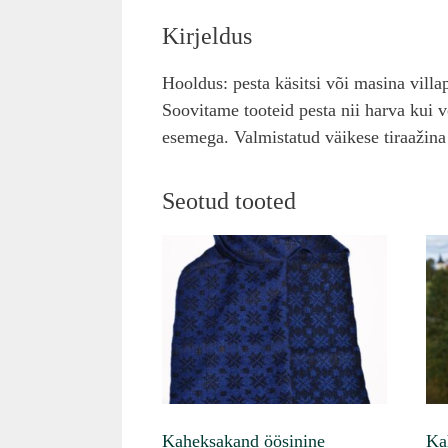
Kirjeldus
Hooldus: pesta käsitsi või masina vill
Soovitame tooteid pesta nii harva kui
esemega. Valmistatud väikese tiraažina
Seotud tooted
Kaheksakand öösinine
Ka