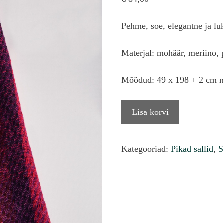
Pehme, soe, elegantne ja lu
Materjal: mohäär, meriino, 
Mõõdud: 49 x 198 + 2 cm 
WAU
Lisa korvi
sall
"lilla"
kogus
Kategooriad:
Pikad sallid
,
S