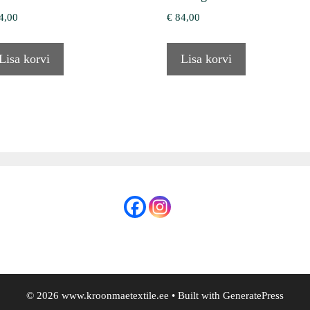
4,00
€
84,00
Lisa korvi
Lisa korvi
© 2026 www.kroonmaetextile.ee
• Built with
GeneratePress