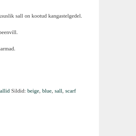
ksuslik sall on kootud kangastelgedel.
peenvill.
narmad.
allid
Sildid:
beige
,
blue
,
sall
,
scarf