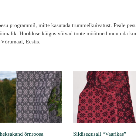
apesu programmil, mitte kasutada trummelkuivatust. Peale pes
 võimalik. Hoolduse käigus võivad toote mõõtmed muutuda kuni
 Võrumaal, Eestis.
heksakand õrnroosa
Siidisegusall “Vaarikas”