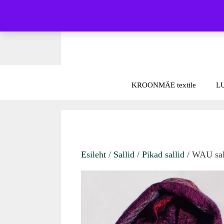
Skip
to
content
KROONMÄE textile
L
Esileht
/
Sallid
/
Pikad sallid
/ WAU sall