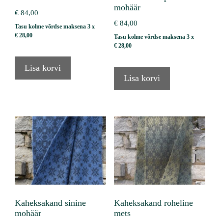
mohäär
€
84,00
€
84,00
Tasu kolme võrdse maksena 3 x
€
28,00
Tasu kolme võrdse maksena 3 x
€
28,00
Lisa korvi
Lisa korvi
Kaheksakand sinine
Kaheksakand roheline
mohäär
mets