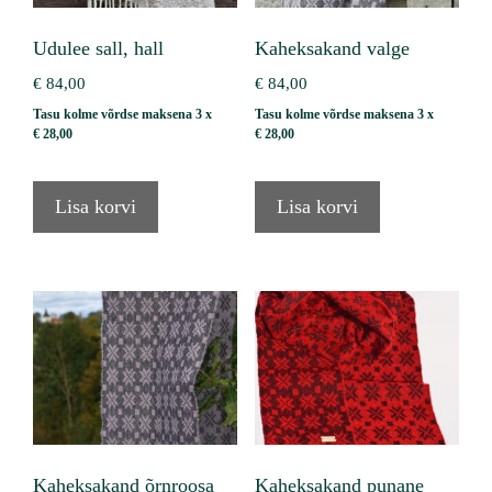
Udulee sall, hall
Kaheksakand valge
€
84,00
€
84,00
Tasu kolme võrdse maksena 3 x
Tasu kolme võrdse maksena 3 x
€
28,00
€
28,00
Lisa korvi
Lisa korvi
Kaheksakand õrnroosa
Kaheksakand punane