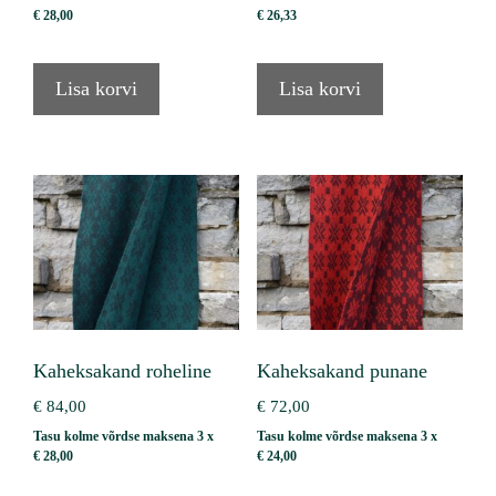
€
28,00
€
26,33
Lisa korvi
Lisa korvi
Kaheksakand roheline
Kaheksakand punane
€
84,00
€
72,00
Tasu kolme võrdse maksena 3 x
Tasu kolme võrdse maksena 3 x
€
28,00
€
24,00