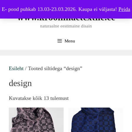
Skip
E- pood puhkab 13.03-23.03.2026. Kaupa ei väljasta!
Peida
to
www.kroonmaetextile.ee
content
naturaalne eestimaine disain
Menu
Esileht
/ Tooted siltidega “design”
design
Sorted
Kuvatakse kõik 13 tulemust
by
latest