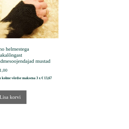
ho helmestega
pakalõngast
ndmesoojendajad mustad
1,00
u kolme võrdse maksena 3 x
€
13,67
Lisa korvi