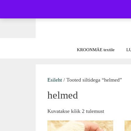
Skip
to
content
KROONMÄE textile
L
Esileht
/ Tooted siltidega “helmed”
helmed
Sorted
Kuvatakse kõik 2 tulemust
by
latest