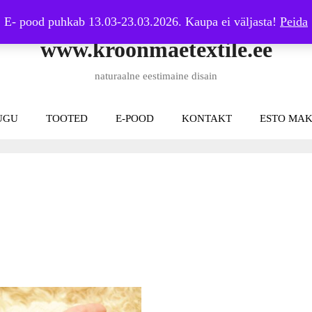
E- pood puhkab 13.03-23.03.2026. Kaupa ei väljasta!
Peida
www.kroonmaetextile.ee
naturaalne eestimaine disain
UGU
TOOTED
E-POOD
KONTAKT
ESTO MAK