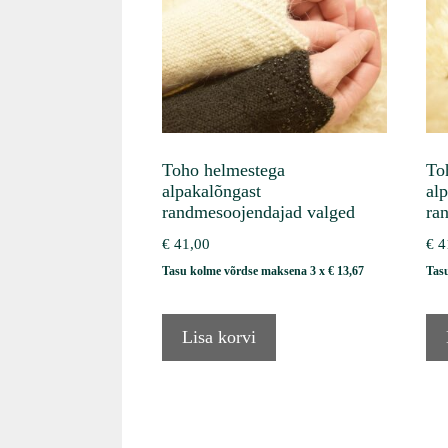
Toho helmestega
To
alpakalõngast
al
randmesoojendajad valged
ra
€
41,00
€
4
Tasu kolme võrdse maksena 3 x
€
13,67
Tas
Lisa korvi