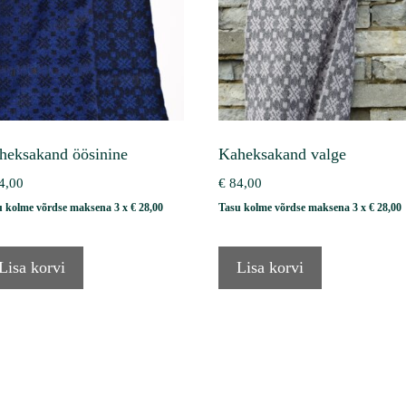
heksakand öösinine
Kaheksakand valge
4,00
€
84,00
u kolme võrdse maksena 3 x
€
28,00
Tasu kolme võrdse maksena 3 x
€
28,00
Lisa korvi
Lisa korvi