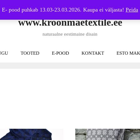
E- pood puhkab 13.03-23.03.2026. Kaupa ei väljasta!
Peida
www.kroonmaetextile.ee
naturaalne eestimaine disain
UGU
TOOTED
E-POOD
KONTAKT
ESTO MAK