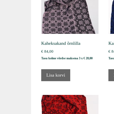
Kaheksakand õrnlilla
Ka
€
84,00
€
8
Tasu kolme võrdse maksena 3 x
€
28,00
Tas
Lisa korvi