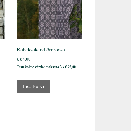
Kaheksakand õrnroosa
€
84,00
Tasu kolme võrdse maksena 3 x
€
28,00
Lisa korvi