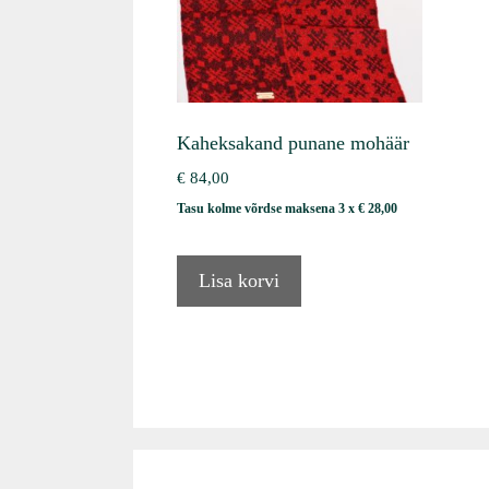
Kaheksakand punane mohäär
€
84,00
Tasu kolme võrdse maksena 3 x
€
28,00
Lisa korvi