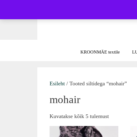
Skip
to
content
KROONMÄE textile
L
Esileht
/ Tooted siltidega “mohair”
mohair
Sorted
Kuvatakse kõik 5 tulemust
by
latest