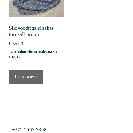
Siidvoodriga sinakas
torusall pruun
€
55,00
Tasu kolme võrdse maksena 3 x
€
18,33
Lisa korvi
+372 5563 7398