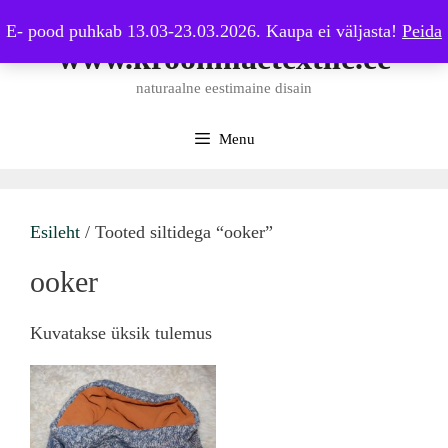
Skip
E- pood puhkab 13.03-23.03.2026. Kaupa ei väljasta!
Peida
to
www.kroonmaetextile.ee
content
naturaalne eestimaine disain
Menu
Esileht
/ Tooted siltidega “ooker”
ooker
Kuvatakse üksik tulemus