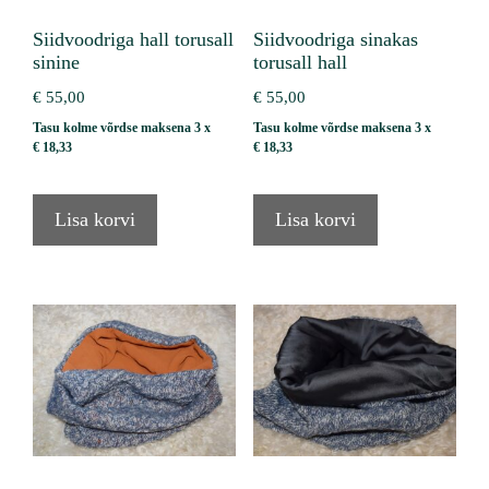
Siidvoodriga hall torusall
Siidvoodriga sinakas
sinine
torusall hall
€
55,00
€
55,00
Tasu kolme võrdse maksena 3 x
Tasu kolme võrdse maksena 3 x
€
18,33
€
18,33
Lisa korvi
Lisa korvi