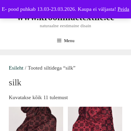
Skip
E- pood puhkab 13.03-23.03.2026. Kaupa ei väljasta!
Peida
to
www.kroonmaetextile.ee
content
naturaalne eestimaine disain
Menu
Esileht
/ Tooted siltidega “silk”
silk
Sorted
Kuvatakse kõik 11 tulemust
by
latest