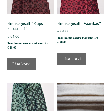
Siidisegusall “Küps
Siidisegusall “Vaarikas”
karusmari”
€
84,00
€
84,00
Tasu kolme võrdse maksena 3 x
€
28,00
Tasu kolme võrdse maksena 3 x
€
28,00
Lisa korvi
Lisa korvi