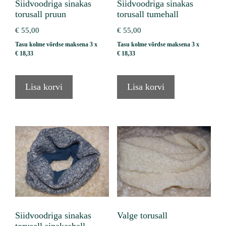
Siidvoodriga sinakas
Siidvoodriga sinakas
torusall pruun
torusall tumehall
€
55,00
€
55,00
Tasu kolme võrdse maksena 3 x
Tasu kolme võrdse maksena 3 x
€
18,33
€
18,33
Lisa korvi
Lisa korvi
Siidvoodriga sinakas
Valge torusall
torusall sinakashall