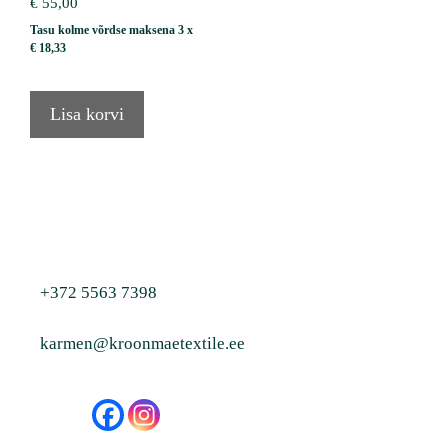
€
55,00
Tasu kolme võrdse maksena 3 x
€
18,33
Lisa korvi
+372 5563 7398
karmen@kroonmaetextile.ee