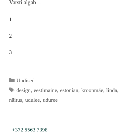
Varsti algab…
1
2
3
Categories
Uudised
Tags
design
,
eestimaine
,
estonian
,
kroonmäe
,
linda
,
näitus
,
udulee
,
uduree
+372 5563 7398