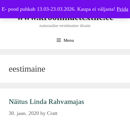
Skip
E- pood puhkab 13.03-23.03.2026. Kaupa ei väljasta!
Peida
to
www.kroonmaetextile.ee
content
naturaalne eestimaine disain
Menu
eestimaine
Näitus Linda Rahvamajas
30. jaan. 2020
by
Cratt