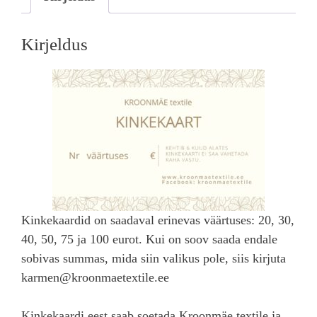
Kirjeldus
Kinkekaardid on saadaval erinevas väärtuses: 20, 30,
40, 50, 75 ja 100 eurot. Kui on soov saada endale
sobivas summas, mida siin valikus pole, siis kirjuta
karmen@kroonmaetextile.ee
Kinkekaardi eest saab soetada Kroonmäe textile ja