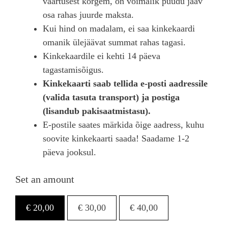
väärtusest kõrgem, on võimalik puudu jääv
osa rahas juurde maksta.
Kui hind on madalam, ei saa kinkekaardi
omanik ülejäävat summat rahas tagasi.
Kinkekaardile ei kehti 14 päeva
tagastamisõigus.
Kinkekaarti saa
b tellida e-posti aadressile
(valida tasuta transport) ja postiga
(lisandub pakisaatmistasu).
E-postile saates märkida õige aadress, kuhu
soovite kinkekaarti saada! Saadame 1-2
päeva jooksul.
Set an amount
€
20,00
€
30,00
€
40,00