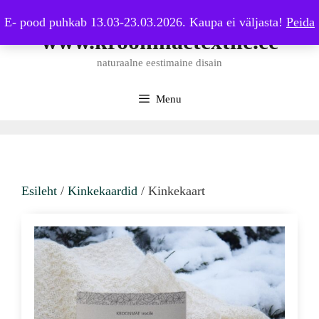
Skip
E- pood puhkab 13.03-23.03.2026. Kaupa ei väljasta!
Peida
to
www.kroonmaetextile.ee
content
naturaalne eestimaine disain
Menu
Esileht
/
Kinkekaardid
/ Kinkekaart