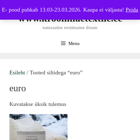
Skip
E- pood puhkab 13.03-23.03.2026. Kaupa ei väljasta!
Peida
to
www.kroonmaetextile.ee
content
naturaalne eestimaine disain
Menu
Esileht
/ Tooted siltidega “euro”
euro
Kuvatakse üksik tulemus