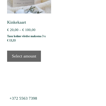
Kinkekaart
Price
€
20,00
–
€
100,00
range:
Tasu kolme võrdse maksena 3 x
€ 20,00
€
13,33
through
€ 100,00
Select amount
+372 5563 7398